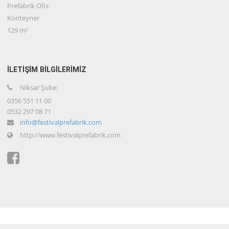
Prefabrik Ofis
Konteyner
129 m²
İLETİŞİM BİLGİLERİMİZ
Niksar Şube:
0356 551 11 00
0532 297 08 71
info@festivalprefabrik.com
http://www.festivalprefabrik.com