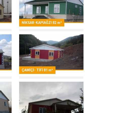
NİKSAR-KAPIAĞZI 82 m²
ÇAMİÇİ- TİFİ 81 m²