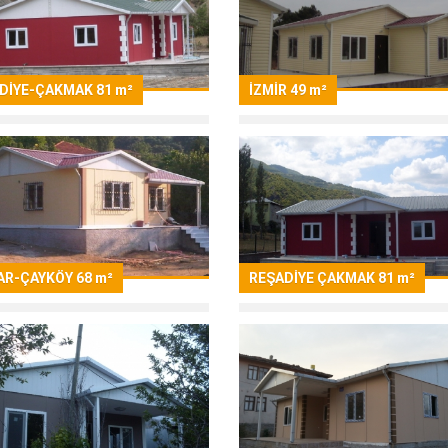
DİYE-ÇAKMAK 81 m²
İZMİR 49 m²
AR-ÇAYKÖY 68 m²
REŞADİYE ÇAKMAK 81 m²