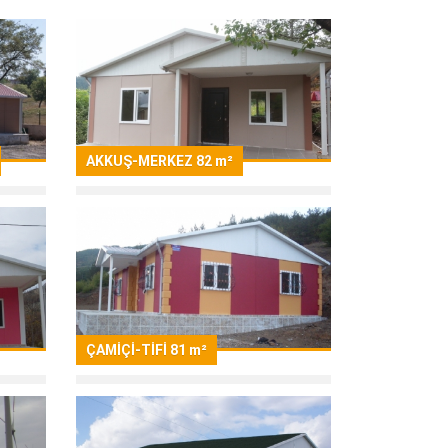
AKKUŞ-MERKEZ 82 m²
ÇAMİÇİ-TİFİ 81 m²