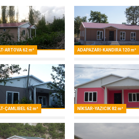
T-ARTOVA 62 m²
ADAPAZARI-KANDIRA 120 m²
T-ÇAMLIBEL 62 m²
NİKSAR-YAZICIK 82 m²